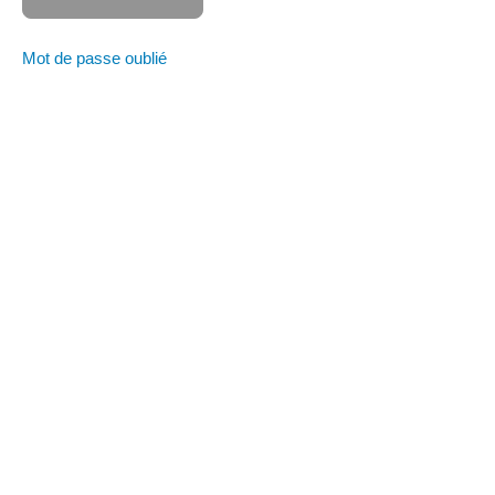
Ensembles de
publicités :
Audiences et
Mot de passe oublié
emplacements
9
– AB
testing
9.1 –
Les
publicités et
la
bibliothèque
Meta
10 –
Conclusion
partie 2
11
–
Les
KPI
12 –
Conclusion