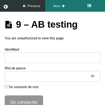
Return to course: Pack Gold
Previous
Next
6 – Le
Gestionnaire
de pubs
Pack
7 –
9 – AB testing
Bouton
Gold
booster
ou
suite
You are unauthorized to view this page.
meta
7.1
Identifiant
–
L’objectif
8 –
Les
Mot de passe
audiences
8.1 –
Ensembles
de
Se souvenir de moi
publicités :
période et
budget
8.2 –