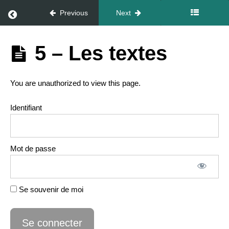
2 -
Pourquoi
Return to course: Pack Gold
Previous
Next
faire des
social
ads
Pack
5 – Les textes
3 -
Gold
Quel
est
votre
You are unauthorized to view this page.
objectif
?
Identifiant
4 -
Canva
&
Capcut
Mot de passe
4.1 –
Canva
4.2
–
Se souvenir de moi
Capcut
5
– Les
textes