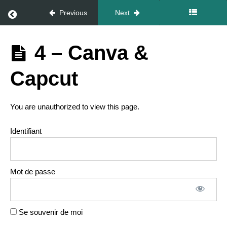
Fiches &
Return to course: Pack Gold
Previous
Next
Ressources
Pack
4 – Canva &
Vidéos
Gold
Capcut
1 -
Introduction
à Meta
2 -
You are unauthorized to view this page.
Pourquoi
faire des
social
Identifiant
ads
3 -
Quel
est
Mot de passe
votre
objectif
?
4 -
Se souvenir de moi
Canva
&