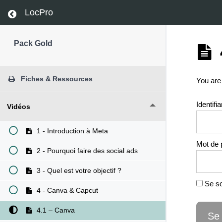
LocPro
Return to course: Pack Gold
Pack Gold
Fiches & Ressources
You are
Identifia
Vidéos
1 - Introduction à Meta
Mot de 
2 - Pourquoi faire des social ads
3 - Quel est votre objectif ?
Se so
4 - Canva & Capcut
4.1 – Canva