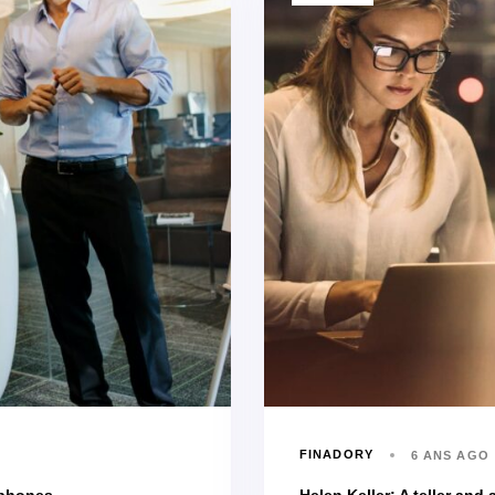
FINADORY
6 ANS AGO
 phones
Helen Keller: A teller and a