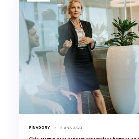
FINADORY
6 ANS AGO
Chip startup says sensors may replace buttons on