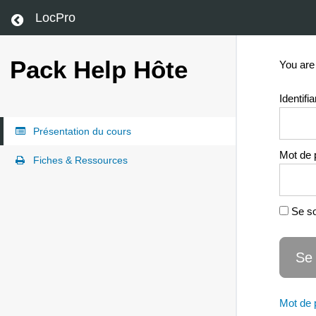
LocPro
Return to all courses
Pack Help Hôte
You are
Identifia
Présentation du cours
Mot de 
Fiches & Ressources
Se so
Mot de 